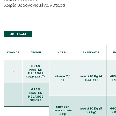
Χωρίς υδρογονωμένα λιπαρά
DETTAGLI
ΚΩΔΙΚΌΣ
ΠΡΟΪΟΝ
ΜΟΡΦΉ
ΣΥΣΚΕΥΑΣΙΑ
Π
GRAN
MASTER
-
MELANGE
πλάκα 2,5
κουτί 10 Kg (4
480
ΚΡΕΜΑ/ΚΕΪΚ
kg
x 2,5 kg)
x 
GRAN
MASTER
-
MELANGE
SF/CRS
επίπεδη
κουτί 10 Kg (5
660
συσκευασία
x 2 kg)
x 
2 kg