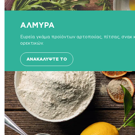
ΑΛΜΥΡΑ
Ευρεία γκάμα προϊόντων αρτοποιίας, πίτσας, σνακ 
ορεκτικών.
ΑΝΑΚΑΛΎΨΤΕ ΤΟ