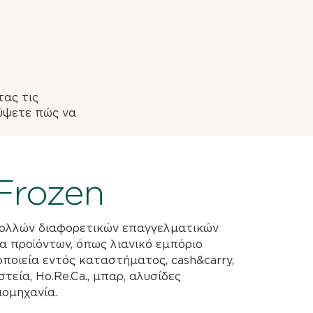
ας τις
ύψετε πώς να
Frozen
πολλών διαφορετικών επαγγελματικών
α προϊόντων, όπως λιανικό εμπόριο
ποιεία εντός καταστήματος, cash&carry,
τεία, Ho.Re.Ca., μπαρ, αλυσίδες
ιομηχανία.