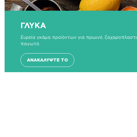
ΓΛΥΚΑ
Ευρεία γκάμα προϊόντων για πρωινό, ζαχαροπλαστι
παγωτό.
ΑΝΑΚΑΛΎΨΤΕ ΤΟ