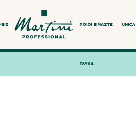
ΨΕΙΣ
ΠΟΙΟΙ ΕΊΜΑΣΤΕ
UNICA
ΓΛΥΚΑ
νοτομία
υστικές