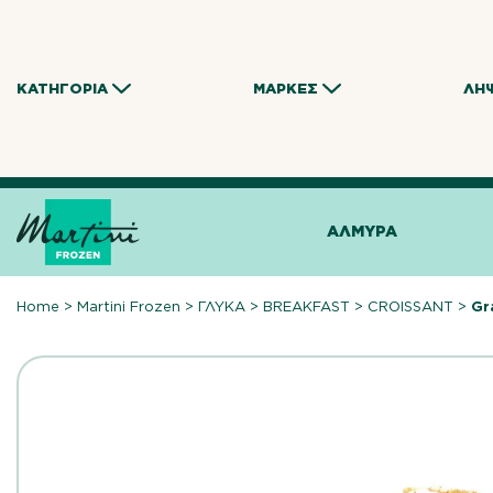
Skip
to
content
ΚΑΤΗΓΟΡΊΑ
ΜΆΡΚΕΣ
ΛΉ
ΑΛΜΥΡΑ
Home
>
Martini Frozen
>
ΓΛΥΚΑ
>
BREAKFAST
>
CROISSANT
>
Gr