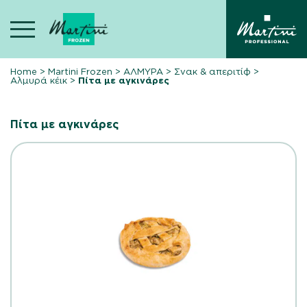
Skip
to
content
Home
>
Martini Frozen
>
ΑΛΜΥΡΑ
>
Σνακ & απεριτίφ
>
Αλμυρά κέικ
>
Πίτα με αγκινάρες
Πίτα με αγκινάρες