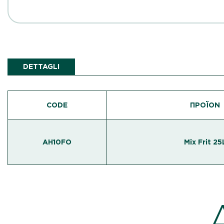
DETTAGLI
CODE
ΠΡΟΪΌΝ
AH10FO
Mix Frit 25