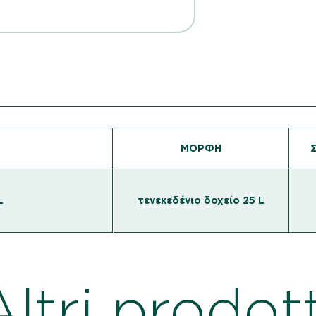
ΜΟΡΦΉ
L
τενεκεδένιο δοχείο 25 L
Altri prodott