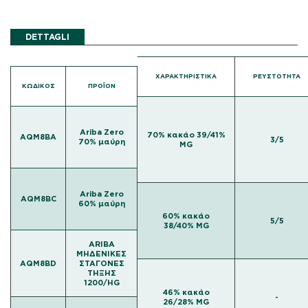
DETTAGLI
ΧΑΡΑΚΤΗΡΙΣΤΙΚΆ
ΡΕΥΣΤΌΤΗΤΑ
ΚΩΔΙΚΌΣ
ΠΡΟΪΟΝ
Ariba Zero
70% κακάο 39/41%
AQM8BA
3/5
70% μαύρη
MG
Ariba Zero
AQM8BC
60% μαύρη
60% κακάο
5/5
38/40% MG
ARIBA
ΜΗΔΕΝΙΚΈΣ
AQM8BD
ΣΤΑΓΌΝΕΣ
ΤΉΞΗΣ
1200/HG
46% κακάο
-
26/28% MG