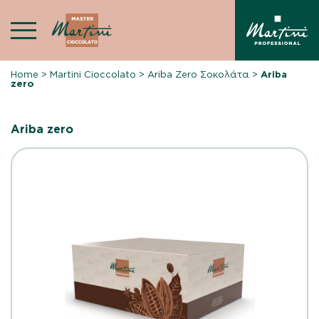
Skip
to
content
Home
>
Martini Cioccolato
>
Ariba Zero Σοκολάτα
>
Ariba
zero
Ariba zero