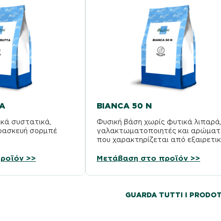
A
BIANCA 50 N
κά συστατικά,
Φυσική βάση χωρίς φυτικά λιπαρά
αρασκευή σορμπέ
γαλακτωματοποιητές και αρώματ
που χαρακτηρίζεται από εξαιρετικ
ενίσχυση της γεύσης και σταθερό
στη βιτρίνα.
ροϊόν >>
Μετάβαση στο προϊόν >>
GUARDA TUTTI I PRODOT