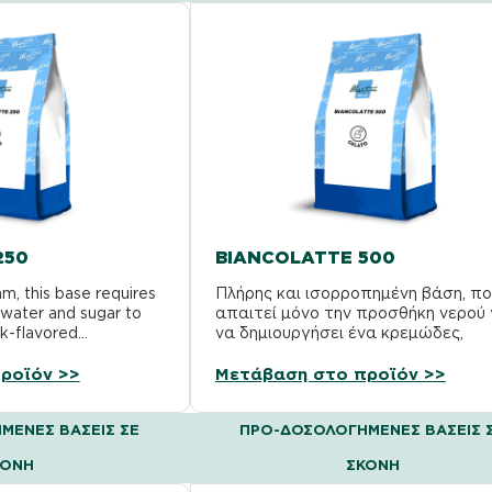
250
BIANCOLATTE 500
am, this base requires
Πλήρης και ισορροπημένη βάση, πο
 water and sugar to
απαιτεί μόνο την προσθήκη νερού 
lk-flavored…
να δημιουργήσει ένα κρεμώδες,
βελούδινο παγωτό με εξαιρετική
υπερπήδηση….
ροϊόν >>
Μετάβαση στο προϊόν >>
ΜΈΝΕΣ ΒΆΣΕΙΣ ΣΕ
ΠΡΟ-ΔΟΣΟΛΟΓΗΜΈΝΕΣ ΒΆΣΕΙΣ 
ΚΌΝΗ
ΣΚΌΝΗ