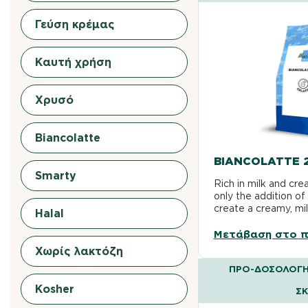
Γεύση κρέμας
Καυτή χρήση
Χρυσό
Biancolatte
BIANCOLATTE 
Smarty
Rich in milk and cre
only the addition of
create a creamy, mi
Halal
Μετάβαση στο π
Χωρίς λακτόζη
ΠΡΟ-ΔΟΣΟΛΟΓΗ
Kosher
Σ