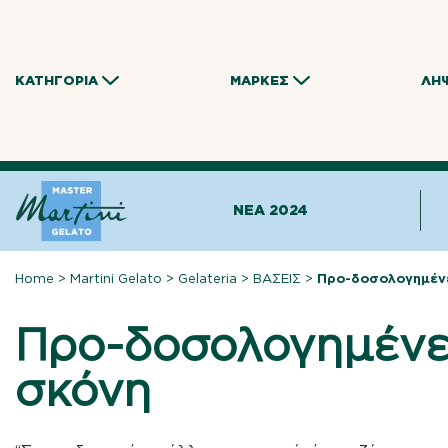
Skip
to
content
ΚΑΤΗΓΟΡΊΑ
ΜΆΡΚΕΣ
ΛΉ
NEA 2024
Home
>
Martini Gelato
>
Gelateria
>
ΒΑΣΕΙΣ
>
Προ-δοσολογημένε
Προ-δοσολογημένε
σκόνη