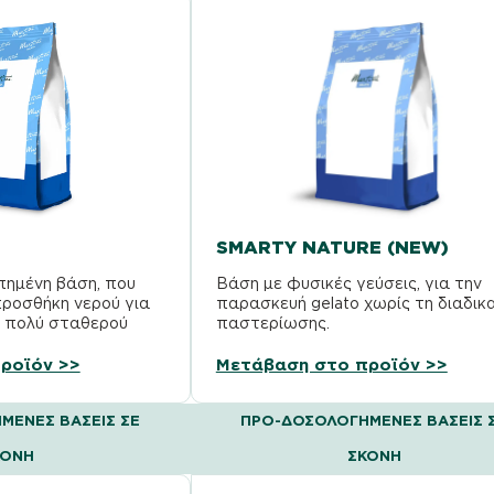
SMARTY NATURE (NEW)
πημένη βάση, που
Βάση με φυσικές γεύσεις, για την
προσθήκη νερού για
παρασκευή gelato χωρίς τη διαδικ
ς πολύ σταθερού
παστερίωσης.
να. Εξαιρετική…
ροϊόν >>
Μετάβαση στο προϊόν >>
ΜΈΝΕΣ ΒΆΣΕΙΣ ΣΕ
ΠΡΟ-ΔΟΣΟΛΟΓΗΜΈΝΕΣ ΒΆΣΕΙΣ 
ΚΌΝΗ
ΣΚΌΝΗ