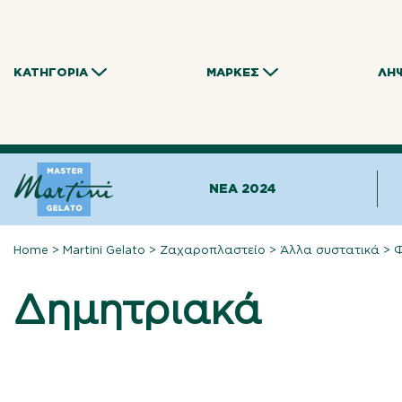
Skip
to
content
ΚΑΤΗΓΟΡΊΑ
ΜΆΡΚΕΣ
ΛΉ
NEA 2024
Home
>
Martini Gelato
>
Ζαχαροπλαστείο
>
Άλλα συστατικά
>
Φ
Δημητριακά