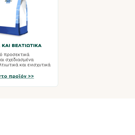
 ΚΑΙ ΒΕΛΤΙΩΤΙΚΆ
πό προσεκτικά
αι σχεδιασμένα
λτιωτικά και ενισχυτικά
ρέπουν στην
ή να δημιουργήσει
το προϊόν >>
εια...