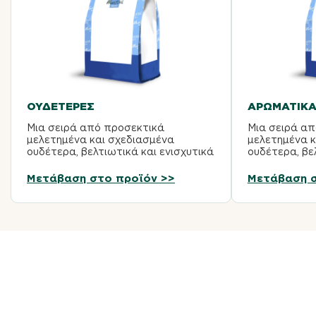
ΟΥΔΈΤΕΡΕΣ
ΑΡΩΜΑΤΙΚΆ
Μια σειρά από προσεκτικά
Μια σειρά α
μελετημένα και σχεδιασμένα
μελετημένα κ
ουδέτερα, βελτιωτικά και ενισχυτικά
ουδέτερα, βε
γεύσης που επιτρέπουν στην
γεύσης επιτ
παγωτομηχανή να δημιουργήσει
παγωτομηχαν
Μετάβαση στο προϊόν >>
Μετάβαση σ
παγωτό με...
παγωτό με τέλ