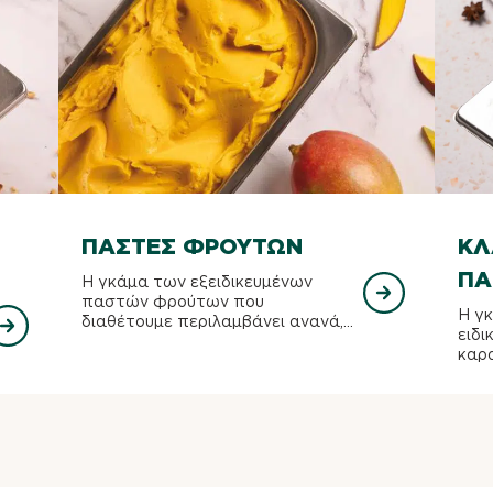
ΠΆΣΤΕΣ ΦΡΟΎΤΩΝ
ΚΛ
ΠΆ
Η γκάμα των εξειδικευμένων
παστών φρούτων που
Η γ
διαθέτουμε περιλαμβάνει ανανά,...
ειδι
καρα