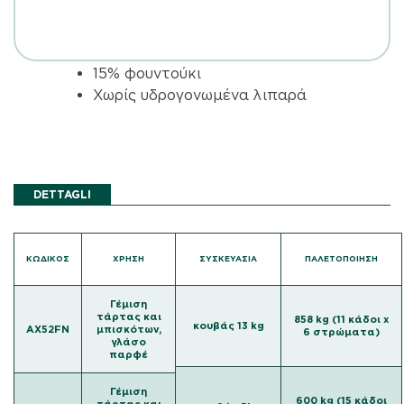
15% φουντούκι
Χωρίς υδρογονωμένα λιπαρά
DETTAGLI
ΚΩΔΙΚΌΣ
ΧΡΗΣΗ
ΣΥΣΚΕΥΑΣΙΑ
ΠΑΛΕΤΟΠΟΙΗΣΗ
Γέμιση
τάρτας και
858 kg (11 κάδοι x
κουβάς 13 kg
AX52FN
μπισκότων,
6 στρώματα)
γλάσο
παρφέ
Γέμιση
600 kg (15 κάδοι