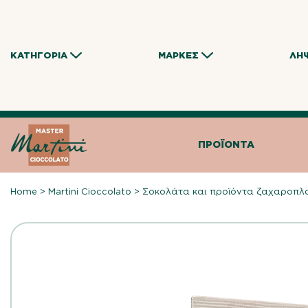
Skip
to
content
ΚΑΤΗΓΟΡΊΑ
ΜΆΡΚΕΣ
ΛΉ
ΠΡΟΪΌΝΤΑ
Home
>
Martini Cioccolato
>
Σοκολάτα και προϊόντα ζαχαροπλ