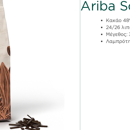
Ariba S
Κακάο 4
24/26 λι
Μέγεθος:
Λαμπρότη