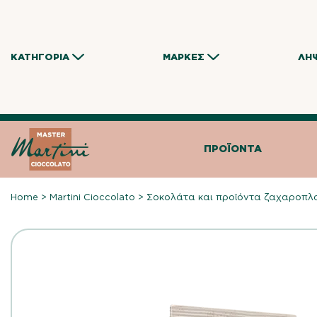
Skip
to
content
ΚΑΤΗΓΟΡΊΑ
ΜΆΡΚΕΣ
ΛΉ
ΠΡΟΪΌΝΤΑ
Home
>
Martini Cioccolato
>
Σοκολάτα και προϊόντα ζαχαροπλ